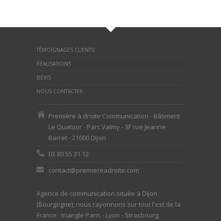
TÉMOIGNAGES CLIENTS
RÉALISATIONS
DEVIS
NOUS CONTACTER
Première à droite Communication - Bâtiment
Le Quatuor - Parc Valmy - 3F rue Jeanne
Barret - 21000 Dijon
03 80 55 31 12
contact@premiereadroite.com
Agence de communication située à Dijon
(Bourgogne), nous rayonnons sur tout l'est de la
France : triangle Paris - Lyon - Strasbourg.