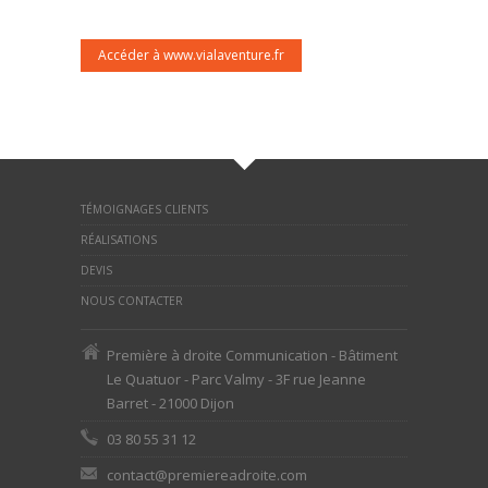
Accéder à www.vialaventure.fr
TÉMOIGNAGES CLIENTS
RÉALISATIONS
DEVIS
NOUS CONTACTER
Première à droite Communication - Bâtiment
Le Quatuor - Parc Valmy - 3F rue Jeanne
Barret - 21000 Dijon
03 80 55 31 12
contact@premiereadroite.com