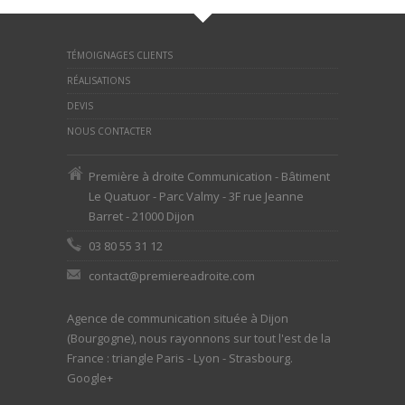
TÉMOIGNAGES CLIENTS
RÉALISATIONS
DEVIS
NOUS CONTACTER
Première à droite Communication - Bâtiment
Le Quatuor - Parc Valmy - 3F rue Jeanne
Barret - 21000 Dijon
03 80 55 31 12
contact@premiereadroite.com
Agence de communication située à Dijon
(Bourgogne), nous rayonnons sur tout l'est de la
France : triangle Paris - Lyon - Strasbourg.
Google+