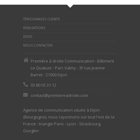
TÉMOIGNAGES CLIENTS
RÉALISATIONS
DEVIS
NOUS CONTACTER
Première à droite Communication - Bâtiment
Le Quatuor - Parc Valmy - 3F rue Jeanne
Barret - 21000 Dijon
03 80 55 31 12
contact@premiereadroite.com
Agence de communication située à Dijon
(Bourgogne), nous rayonnons sur tout l'est de la
France : triangle Paris - Lyon - Strasbourg.
Google+